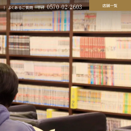
0570-02-2603
店舗一覧
Tel.
よくあるご質問
町店
おふろの王様
多摩百草店
金井店
名店
おふろの王様
高座渋谷駅前店
台店
おふろの王様
瀬谷店
店