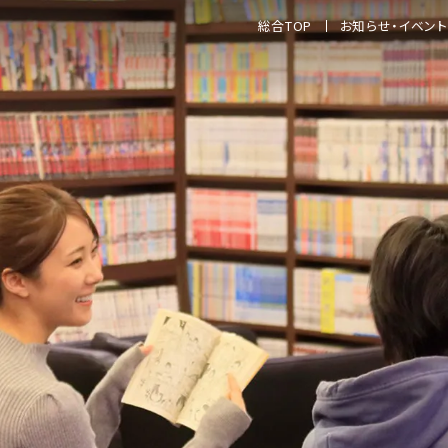
総合TOP
お知らせ・イベント
東京
おふろの王様
大井
おふろの王様
花小
神奈川
おふろの王様
海老
おふろの王様
港南
おふろの王様
町田