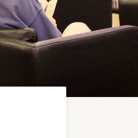
店
おふろの王様
和光店