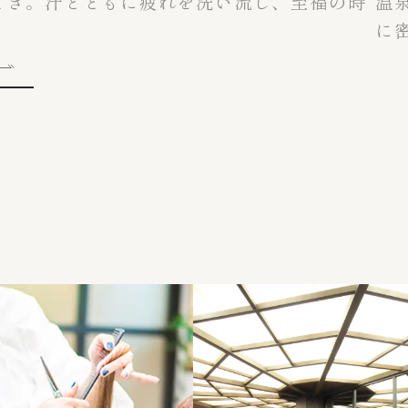
炭酸泉体験。高濃度炭酸ガスの微細な泡が肌
岩
レッシュ効果を。
ク